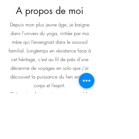
A propos de moi
Depuis mon plus jeune âge, je baigne
dans l’univers du yoga, initiée par ma
mère qui l’enseignait dans le sous-sol
familial. Longtemps en résistance face à
cet héritage, c’est au fil de près d’une
décennie de voyages en solo que j'ai
découvert la puissance du lien entre le
corps et l’esprit.
Cette prise de conscience a marqué le
début d’un cheminement profond qui m'a
menée, naturellement, vers
l’enseignement… et plus spécifiquement
vers le yoga thérapeuthique.